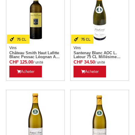
75 CL
75 CL
Vins
Vins
Château Smith Haut Lafitte
Santenay Blanc AOC L.
Blanc Pessac Léognan AC
Latour 75 CL Millésime
75 CL Millésime 2007
2021
CHF
125.00
CHF
34.50
/ unité
/ unité
Acheter
Acheter