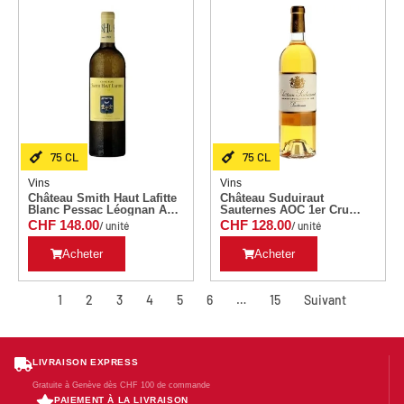
75 CL
75 CL
Vins
Vins
Château Smith Haut Lafitte
Château Suduiraut
Blanc Pessac Léognan AC
Sauternes AOC 1er Cru
75 CL Millésime 2009
Classé 75 CL Millésime
CHF
148.00
CHF
128.00
/ unité
/ unité
2007
Acheter
Acheter
1
2
3
4
5
6
…
15
Suivant
LIVRAISON EXPRESS
Gratuite à Genève dès CHF 100 de commande
PAIEMENT À LA LIVRAISON