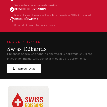
Commandez en ligne, réglez à la réception
SERVICE DE LIVRAISON
Rapide et soigné. Livraison gratuite à Genève à partir de 100 fr de commande
SWISS DÉBARRAS
Service de débarras et nettoyage associé
SERVICE PARTENAIRE
Swiss Débarras
Entreprise spécialisée dans le débarras et le nettoyage en Suisse.
Intervention rapide, tarifs compétitifs, équipe professionnelle.
En savoir plus