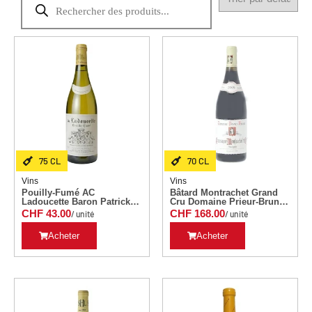
75 CL
70 CL
Vins
Vins
Pouilly-Fumé AC
Bâtard Montrachet Grand
Ladoucette Baron Patrick
Cru Domaine Prieur-Brunet
de Ladoucette 75 CL
70 CL Millésime 2006
CHF
43.00
CHF
168.00
/ unité
/ unité
Millésime 2022
Acheter
Acheter