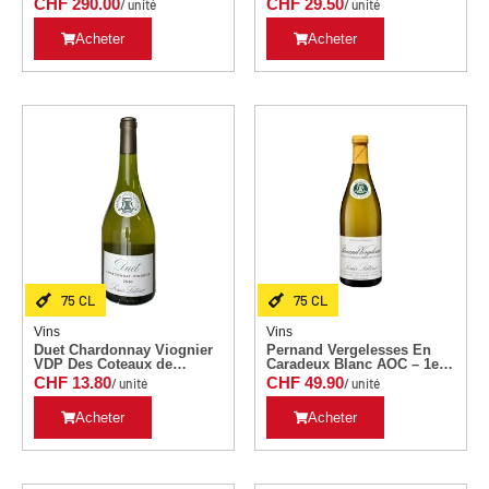
CHF
290.00
CHF
29.50
/ unité
/ unité
Acheter
Acheter
75 CL
75 CL
Vins
Vins
Duet Chardonnay Viognier
Pernand Vergelesses En
VDP Des Coteaux de
Caradeux Blanc AOC – 1er
l’Ardèche L. Latour 75 CL
Cru Louis Latour 75 CL
CHF
13.80
CHF
49.90
/ unité
/ unité
Millésime 2020
Millésime 2022
Acheter
Acheter