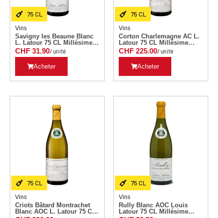
75 CL
75 CL
Vins
Vins
Savigny les Beaune Blanc
Corton Charlemagne AC L.
L. Latour 75 CL Millésime
Latour 75 CL Millésime
2019
2018
CHF
31.90
CHF
225.00
/ unité
/ unité
Acheter
Acheter
75 CL
75 CL
Vins
Vins
Criots Bâtard Montrachet
Rully Blanc AOC Louis
Blanc AOC L. Latour 75 CL
Latour 75 CL Millésime
Millésime 2015
2019