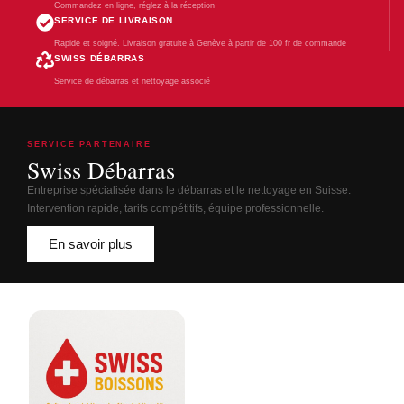
Commandez en ligne, réglez à la réception
SERVICE DE LIVRAISON
Rapide et soigné. Livraison gratuite à Genève à partir de 100 fr de commande
SWISS DÉBARRAS
Service de débarras et nettoyage associé
SERVICE PARTENAIRE
Swiss Débarras
Entreprise spécialisée dans le débarras et le nettoyage en Suisse.
Intervention rapide, tarifs compétitifs, équipe professionnelle.
En savoir plus