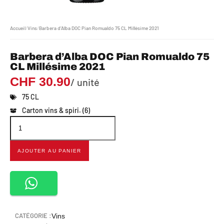
Accueil
/
Vins
/
Barbera d’Alba DOC Pian Romualdo 75 CL Millésime 2021
Barbera d’Alba DOC Pian Romualdo 75
CL Millésime 2021
CHF
30.90
/ unité
75 CL
Carton vins & spiri. (6)
AJOUTER AU PANIER
CATÉGORIE :
Vins