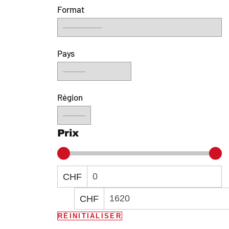
Format
Pays
Région
Prix
CHF
CHF
RÉINITIALISER