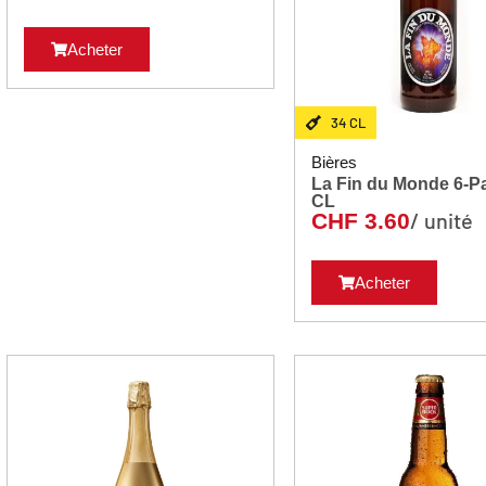
Acheter
34 CL
Bières
La Fin du Monde 6-Pac
CL
/ unité
CHF
3.60
Acheter