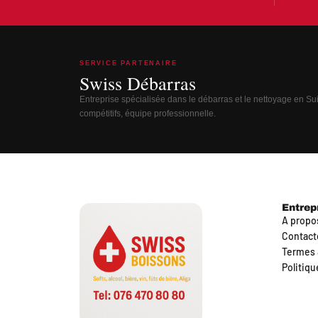
SERVICE PARTENAIRE
Swiss Débarras
Entreprise spécialisée dans le débarras et le nettoyage en Suis
compétitifs, équipe professionnelle.
Entrep
A propo
Contact
Termes 
Politiqu