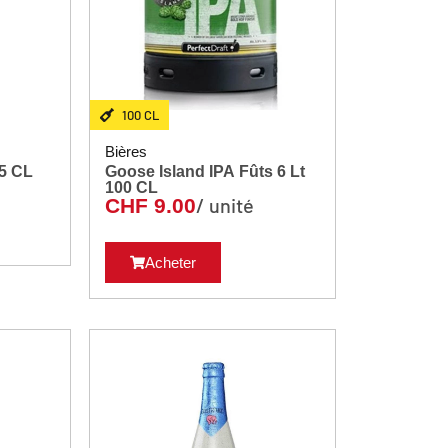
100 CL
Bières
 Bock 6-Pack 25 CL
Goose Island IPA Fûts 6 Lt
100 CL
/ unité
CHF
9.00
Acheter