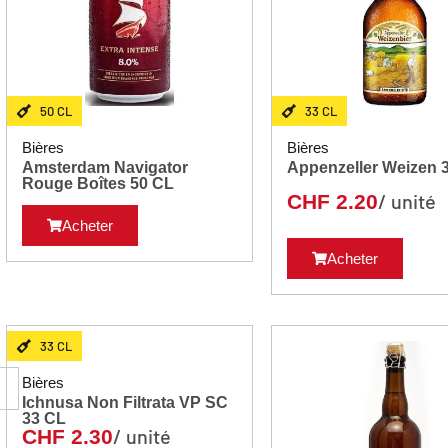
50 CL
33 CL
Bières
Bières
Amsterdam Navigator
App
Rouge Boîtes 50 CL
/ unité
CHF
2.20
Acheter
Acheter
33 CL
Bières
Ichnusa Non Filtrata VP SC
33 CL
/ unité
CHF
2.30