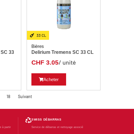
33 CL
Bières
SC 33
Delirium Tremens SC 33 CL
/ unité
CHF
3.05
Acheter
18
Suivant
SWISS DÉBARRAS
 à partir
Service de débarras et nettoyage associé