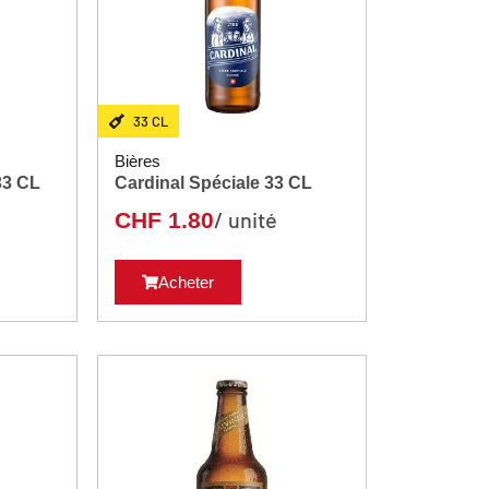
33 CL
Bières
enzeller Weizen 33 CL
Cardinal Spéciale 33 CL
/ unité
CHF
1.80
Acheter