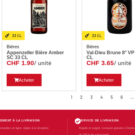
33 CL
33 CL
Bières
Bières
Appenzeller Bière Amber
Val-Dieu Brune 8° VP 
SC 33 CL
CL
/ unité
/ unité
CHF
1.90
CHF
3.65
Acheter
Acheter
1
2
3
4
5
6
…
IEMENT À LA LIVRAISON
SERVICE DE LIVRAISON
mandez en ligne, réglez à la réception
Rapide et soigné. Livraison gratuite à Genève
de 100 fr de commande