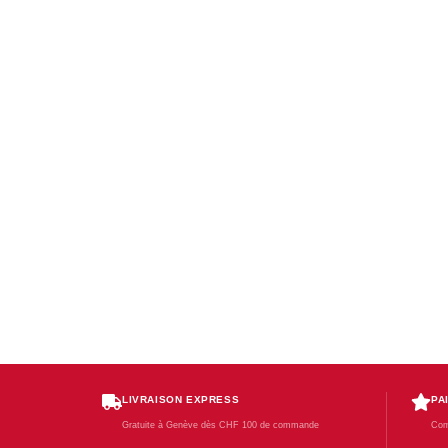
LIVRAISON EXPRESS
PA
Gratuite à Genève dès CHF 100 de commande
Com