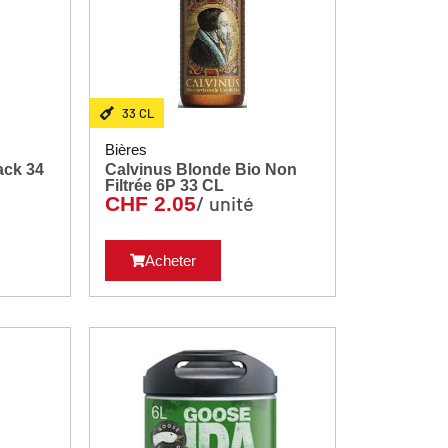
33 CL
Bières
k 34
Calvinus Blonde Bio Non
Filtrée 6P 33 CL
/ unité
CHF
2.05
Acheter