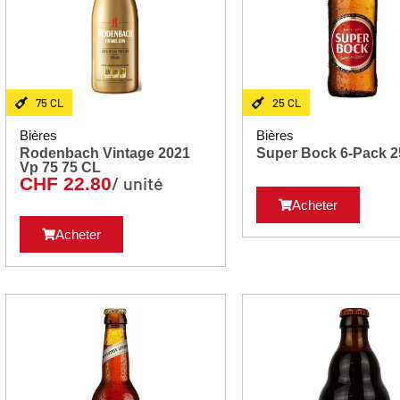
75 CL
25 CL
Bières
Bières
Rodenbach Vintage 2021
Super
Vp 75 75 CL
/ unité
CHF
22.80
Acheter
Acheter