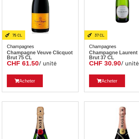
75 CL
37 CL
Champagnes
Champagnes
Champagne Veuve Clicquot
Champagne Laurent P
Brut 75 CL
Brut 37 CL
/ unité
/ unit
CHF
61.50
CHF
30.90
Acheter
Acheter