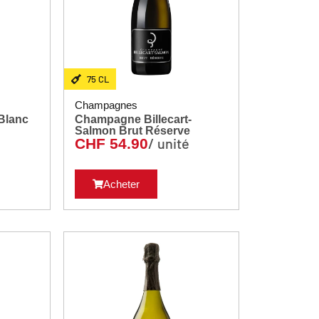
75 CL
Champagnes
Blanc
Champagne Billecart-
Salmon Brut Réserve
é
/ unité
CHF
54.90
Acheter