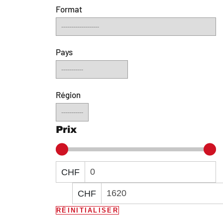
Format
Pays
Région
Prix
CHF
CHF
RÉINITIALISER