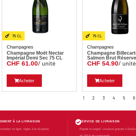
75 CL
75 CL
Champagnes
Champagnes
Champagne Moët Nectar
Champagne Billecart
Impérial Demi Sec 75 CL
/ unité
/ unit
CHF
61.00
CHF
54.90
Acheter
Acheter
1
2
3
4
5
6
IEMENT À LA LIVRAISON
SERVICE DE LIVRAISON
mandez en ligne, réglez à la réception
Rapide et soigné. Livraison gratuite à Genève
de 100 fr de commande