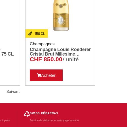
150 CL
Champagnes
-
Champagne Louis Roederer
Salmon Brut Réserve 75 CL
Cristal Brut Millesime
é
/ unité
CHF
850.00
Caisse Bois 150 CL
Acheter
Suivant
SWISS DÉBARRAS
 à partir
Service de débarras et nettoyage associé