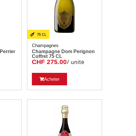
75 CL
Champagnes
errier
Champagne Dom Perignon
Coffret 75 CL
é
/ unité
CHF
275.00
Acheter