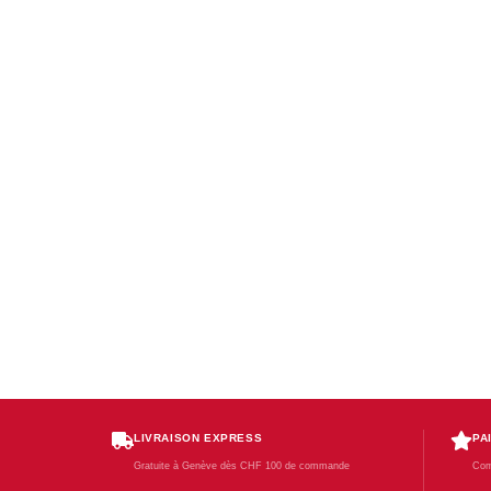
LIVRAISON EXPRESS
PA
Gratuite à Genève dès CHF 100 de commande
Com