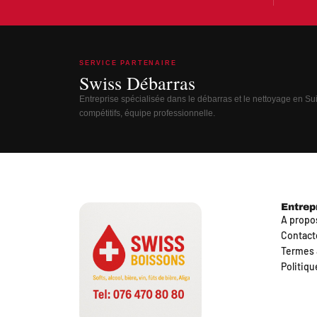
SERVICE PARTENAIRE
Swiss Débarras
Entreprise spécialisée dans le débarras et le nettoyage en Suis
compétitifs, équipe professionnelle.
Entrep
A propo
Contact
Termes 
Politiqu