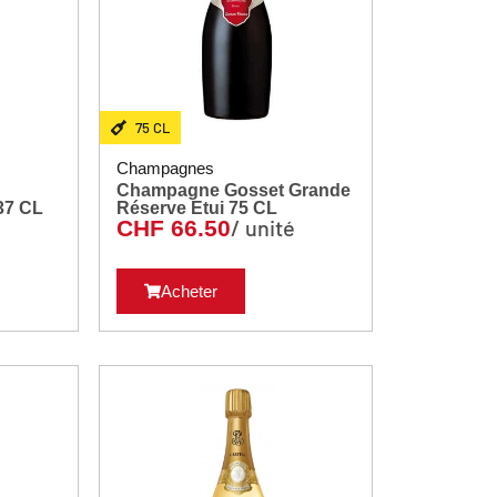
75 CL
Champagnes
Champagne Gosset Grande
andon Brut Rosé 37 CL
Réserve Etui 75 CL
é
/ unité
CHF
66.50
Acheter