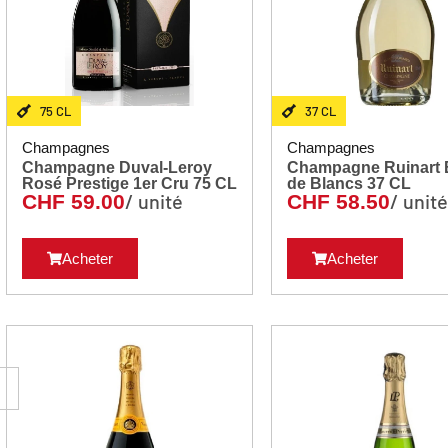
75 CL
37 CL
Champagnes
Champagnes
Champagne Duval-Leroy
Champagne Ruinart 
Rosé Prestige 1er Cru 75 CL
de Blancs 37 CL
/ unité
/ unit
CHF
59.00
CHF
58.50
Acheter
Acheter