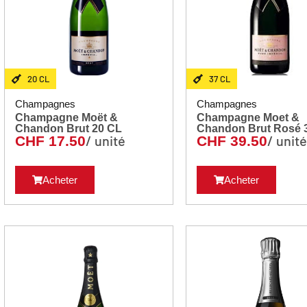
20 CL
37 CL
Champagnes
Champagnes
Champagne Moët &
Champagne Moet &
Chandon Brut 20 CL
Ch
/ unité
/ unit
CHF
17.50
CHF
39.50
Acheter
Acheter