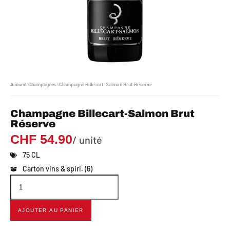
Accueil
/
Champagnes
/
Champagne Billecart-Salmon Brut Réserve
Champagne Billecart-Salmon Brut
Réserve
CHF
54.90
/ unité
75 CL
Carton vins & spiri. (6)
AJOUTER AU PANIER