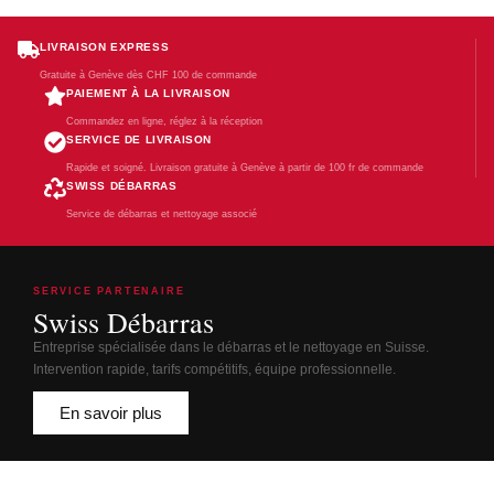
LIVRAISON EXPRESS
Gratuite à Genève dès CHF 100 de commande
PAIEMENT À LA LIVRAISON
Commandez en ligne, réglez à la réception
SERVICE DE LIVRAISON
Rapide et soigné. Livraison gratuite à Genève à partir de 100 fr de commande
SWISS DÉBARRAS
Service de débarras et nettoyage associé
SERVICE PARTENAIRE
Swiss Débarras
Entreprise spécialisée dans le débarras et le nettoyage en Suisse.
Intervention rapide, tarifs compétitifs, équipe professionnelle.
En savoir plus