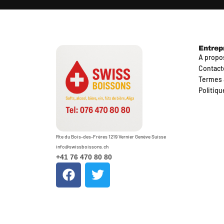
Entrep
A propo
Contact
Termes 
Politiqu
Rte du Bois-des-Frères 1219 Vernier Genève Suisse
info@swissboissons.ch
+41 76 470 80 80