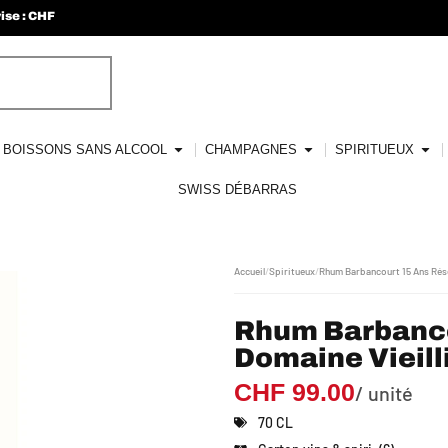
ise : CHF
BOISSONS SANS ALCOOL
CHAMPAGNES
SPIRITUEUX
SWISS DÉBARRAS
Accueil
/
Spiritueux
/
Rhum Barbancourt 15 Ans Rése
Rhum Barbanco
Domaine Vieill
CHF
99.00
/ unité
70 CL