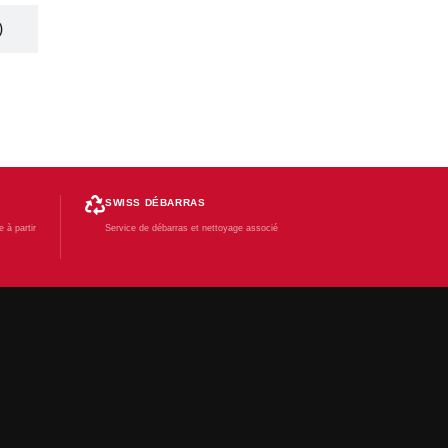
)
SWISS DÉBARRAS
 à partir
Service de débarras et nettoyage associé