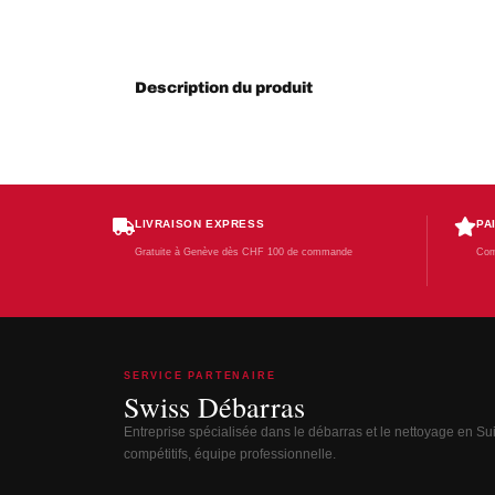
Description du produit
LIVRAISON EXPRESS
PA
Gratuite à Genève dès CHF 100 de commande
Com
SERVICE PARTENAIRE
Swiss Débarras
Entreprise spécialisée dans le débarras et le nettoyage en Suis
compétitifs, équipe professionnelle.