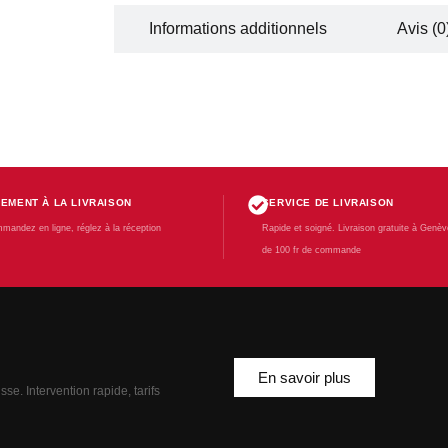
Description
Informations additionnels
Avis (0
IEMENT À LA LIVRAISON
SERVICE DE LIVRAISON
mandez en ligne, réglez à la réception
Rapide et soigné. Livraison gratuite à Genève
de 100 fr de commande
En savoir plus
se. Intervention rapide, tarifs