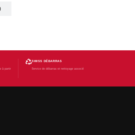
)
SWISS DÉBARRAS
 à partir
Service de débarras et nettoyage associé