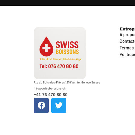
Entrep
A propo
Contact
Termes 
Politiqu
Rte du Bois-des-Frères 1219 Vernier Genève Suisse
info@swissboissons.ch
+41 76 470 80 80