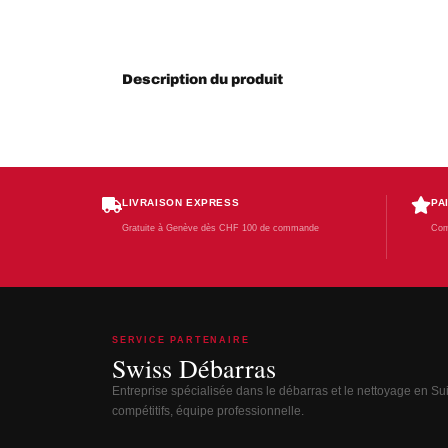
Description du produit
LIVRAISON EXPRESS
PA
Gratuite à Genève dès CHF 100 de commande
Com
SERVICE PARTENAIRE
Swiss Débarras
Entreprise spécialisée dans le débarras et le nettoyage en Suis
compétitifs, équipe professionnelle.