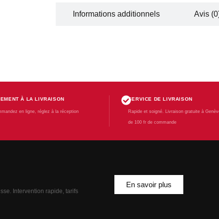
Description
Informations additionnels
Avis (0
IEMENT À LA LIVRAISON
SERVICE DE LIVRAISON
mandez en ligne, réglez à la réception
Rapide et soigné. Livraison gratuite à Genève
de 100 fr de commande
En savoir plus
se. Intervention rapide, tarifs