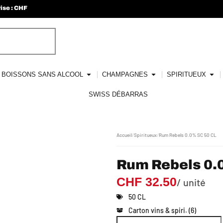
ise : CHF
BOISSONS SANS ALCOOL
CHAMPAGNES
SPIRITUEUX
SWISS DÉBARRAS
Accueil
/
Spiritueux
/
Rum Rebels 0.0% SC 50 CL
Rum Rebels 0.
CHF
32.50
/ unité
50 CL
Carton vins & spiri. (6)