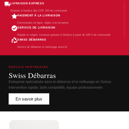
LIVRAISON EXPRESS
Gratuite à Genève dès CHF 100 de commande
PAIEMENT À LA LIVRAISON
Commandez en ligne, réglez à la réception
SERVICE DE LIVRAISON
Rapide et soigné. Livraison gratuite à Genève à partir de 100 fr de commande
SWISS DÉBARRAS
Service de débarras et nettoyage associé
SERVICE PARTENAIRE
Swiss Débarras
Entreprise spécialisée dans le débarras et le nettoyage en Suisse.
Intervention rapide, tarifs compétitifs, équipe professionnelle.
En savoir plus