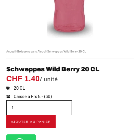
Accueil
/
Boissons sans Alcool
/
Schweppes Wild Berry 20 CL
Schweppes Wild Berry 20 CL
CHF
1.40
/ unité
20 CL
Caisse à Frs 5.- (30)
AJOUTER AU PANIER