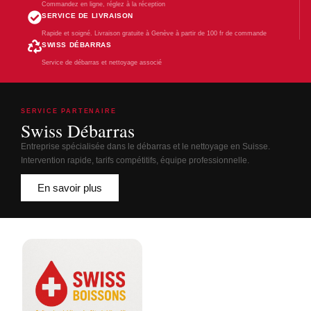
Commandez en ligne, réglez à la réception
SERVICE DE LIVRAISON
Rapide et soigné. Livraison gratuite à Genève à partir de 100 fr de commande
SWISS DÉBARRAS
Service de débarras et nettoyage associé
SERVICE PARTENAIRE
Swiss Débarras
Entreprise spécialisée dans le débarras et le nettoyage en Suisse.
Intervention rapide, tarifs compétitifs, équipe professionnelle.
En savoir plus