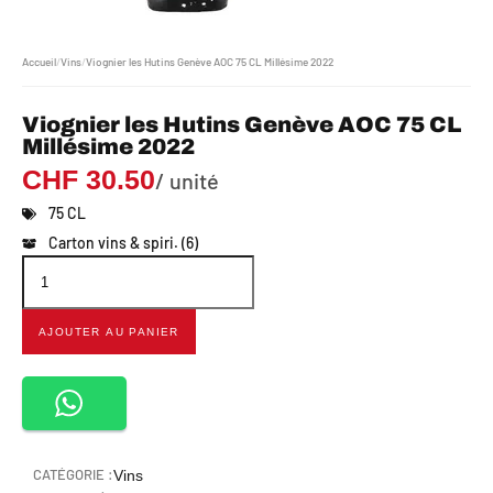
Accueil
/
Vins
/
Viognier les Hutins Genève AOC 75 CL Millésime 2022
Viognier les Hutins Genève AOC 75 CL
Millésime 2022
CHF
30.50
/ unité
75 CL
Carton vins & spiri. (6)
AJOUTER AU PANIER
CATÉGORIE :
Vins