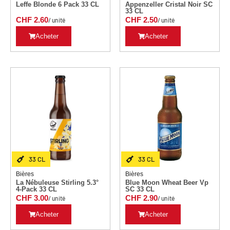
Leffe Blonde 6 Pack 33 CL
Appenzeller Cristal Noir SC
33 CL
CHF
2.60
CHF
2.50
/ unité
/ unité
Acheter
Acheter
33 CL
33 CL
Bières
Bières
La Nébuleuse Stirling 5.3°
Blue Moon Wheat Beer Vp
4-Pack 33 CL
SC 33 CL
CHF
3.00
CHF
2.90
/ unité
/ unité
Acheter
Acheter