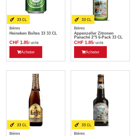
33 CL
33 CL
Bières
Bières
Heineken Boîtes 33 33 CL
Appenzeller Zitronen
Panaché 2°5 6-Pack 33 CL
CHF
1.85
CHF
1.85
/ unité
/ unité
Acheter
Acheter
33 CL
33 CL
Bières
Bières