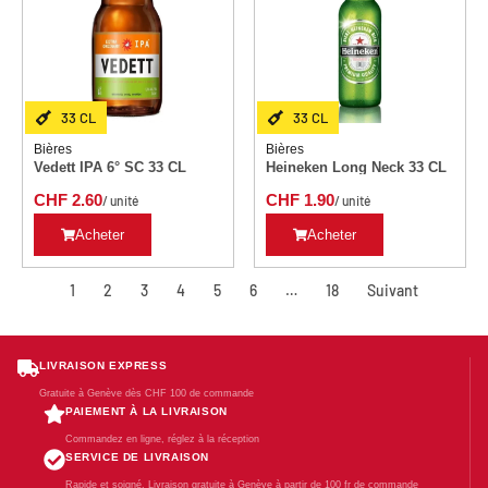
33 CL
33 CL
Bières
Bières
Vedett IPA 6° SC 33 CL
Heineken Long Neck 33 CL
CHF
2.60
CHF
1.90
/ unité
/ unité
Acheter
Acheter
1
2
3
4
5
6
…
18
Suivant
LIVRAISON EXPRESS
Gratuite à Genève dès CHF 100 de commande
PAIEMENT À LA LIVRAISON
Commandez en ligne, réglez à la réception
SERVICE DE LIVRAISON
Rapide et soigné. Livraison gratuite à Genève à partir de 100 fr de commande