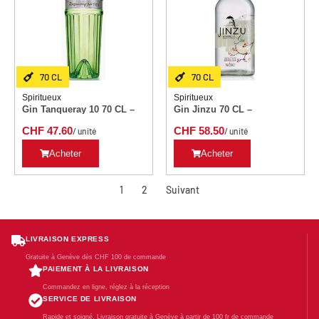
70 CL
70 CL
Spiritueux
Spiritueux
Gin Tanqueray 10 70 CL –
Gin Jinzu 70 CL –
CHF
47.60
CHF
58.50
/ unité
/ unité
Acheter
Acheter
1
2
Suivant
LIVRAISON EXPRESS
Gratuite à Genève dès CHF 100 de commande
PAIEMENT À LA LIVRAISON
Commandez en ligne, réglez à la réception
SERVICE DE LIVRAISON
Rapide et soigné. Livraison gratuite à Genève à partir de 100 fr de commande