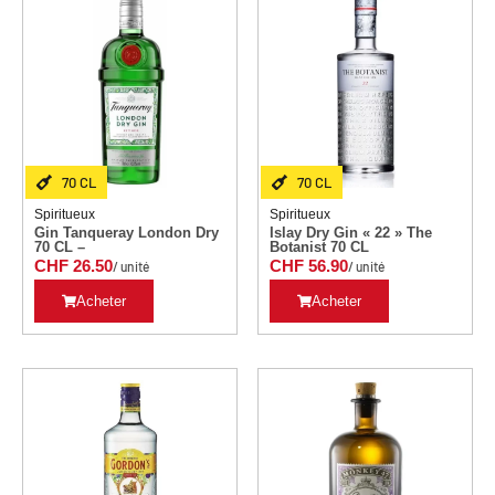
70 CL
70 CL
Spiritueux
Spiritueux
Gin Tanqueray London Dry
Islay Dry Gin « 22 » The
70 CL –
Botanist 70 CL
CHF
26.50
CHF
56.90
/ unité
/ unité
Acheter
Acheter