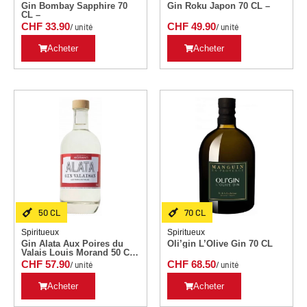
Gin Bombay Sapphire 70
Gin Roku Japon 70 CL –
CL –
CHF
33.90
CHF
49.90
/ unité
/ unité
Acheter
Acheter
50 CL
70 CL
Spiritueux
Spiritueux
Gin Alata Aux Poires du
Oli’gin L’Olive Gin 70 CL
Valais Louis Morand 50 CL
–
CHF
57.90
CHF
68.50
/ unité
/ unité
Acheter
Acheter