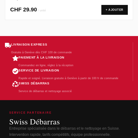
CHF
29.90
+ AJOUTER
/ unité
LIVRAISON EXPRESS
Gratuite à Genève dès CHF 100 de commande
PAIEMENT À LA LIVRAISON
Commandez en ligne, réglez à la réception
SERVICE DE LIVRAISON
Rapide et soigné. Livraison gratuite à Genève à partir de 100 fr de commande
SWISS DÉBARRAS
Service de débarras et nettoyage associé
SERVICE PARTENAIRE
Swiss Débarras
Entreprise spécialisée dans le débarras et le nettoyage en Suisse.
Intervention rapide, tarifs compétitifs, équipe professionnelle.