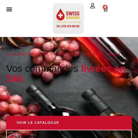
0
DISTRIBUTEUR DE BOISSONS· GENÈVE, SUISSE
Vos commandes
livrées en
24h
Vins, spiritueux, bières artisanales, softs et champagnes. Plus
de 500 références pour les particuliers et les professionnels.
VOIR LE CATALOGUE
NOS PROMOTIONS