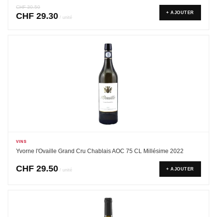
CHF
30.50
+ AJOUTER
CHF
29.30
/ unité
VINS
Yvorne l'Ovaille Grand Cru Chablais AOC 75 CL Millésime 2022
CHF
29.50
+ AJOUTER
/ unité