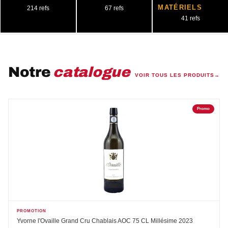
MATÉRIELS
214 refs
67 refs
41 refs
Notre
catalogue
VOIR TOUS LES PRODUITS
Promo
PROMOTION
Yvorne l'Ovaille Grand Cru Chablais AOC 75 CL Millésime 2023