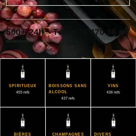
500+
24h
Tél : 076 470 80 80
RÉFÉRENCES
LIVRAISON GE
SPIRITUEUX
BOISSONS SANS
VINS
ALCOOL
455 refs
436 refs
437 refs
BIÈRES
CHAMPAGNES
DIVERS