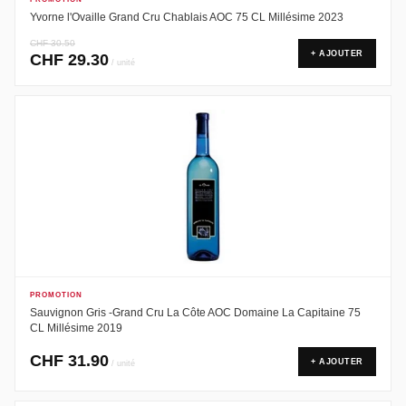
Yvorne l'Ovaille Grand Cru Chablais AOC 75 CL Millésime 2023
CHF
30.50
+ AJOUTER
CHF
29.30
/ unité
PROMOTION
Sauvignon Gris -Grand Cru La Côte AOC Domaine La Capitaine 75
CL Millésime 2019
CHF
31.90
+ AJOUTER
/ unité