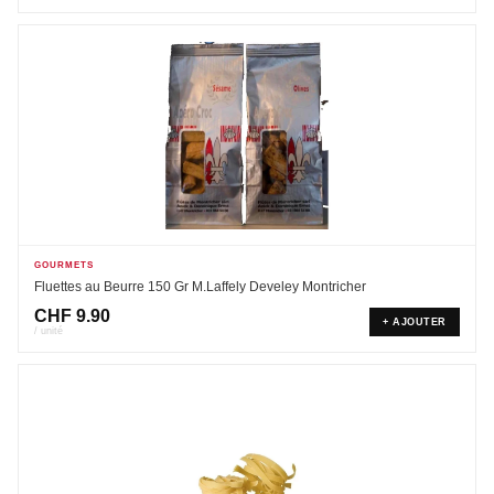
GOURMETS
Fluettes au Beurre 150 Gr M.Laffely Develey Montricher
CHF
9.90
+ AJOUTER
/ unité