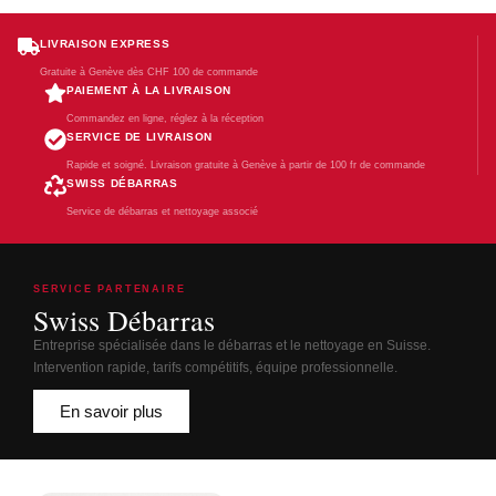
LIVRAISON EXPRESS
Gratuite à Genève dès CHF 100 de commande
PAIEMENT À LA LIVRAISON
Commandez en ligne, réglez à la réception
SERVICE DE LIVRAISON
Rapide et soigné. Livraison gratuite à Genève à partir de 100 fr de commande
SWISS DÉBARRAS
Service de débarras et nettoyage associé
SERVICE PARTENAIRE
Swiss Débarras
Entreprise spécialisée dans le débarras et le nettoyage en Suisse.
Intervention rapide, tarifs compétitifs, équipe professionnelle.
En savoir plus