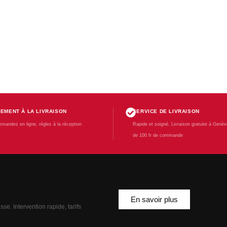
IEMENT À LA LIVRAISON
SERVICE DE LIVRAISON
mandez en ligne, réglez à la réception
Rapide et soigné. Livraison gratuite à Genève
de 100 fr de commande
En savoir plus
se. Intervention rapide, tarifs