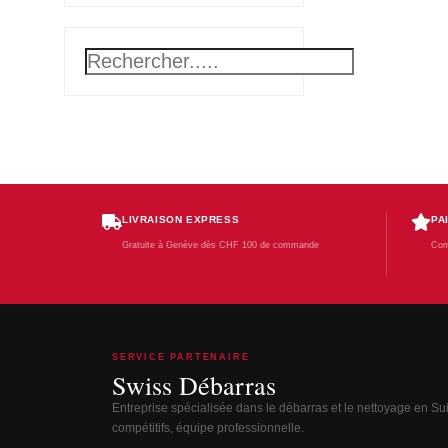
LIVRAISON EXPRESS
PA
Gratuite à Genève dès CHF 100 de commande
Com
SERVICE PARTENAIRE
Swiss Débarras
Entreprise spécialisée dans le débarras et le nettoyage en Suis
compétitifs, équipe professionnelle.