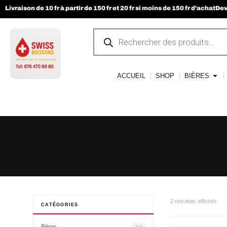
Livraison de 10 fr à partir de 150 fr et 20 fr si moins de 150 fr d’achat
Dev
ACCUEIL
SHOP
BIÈRES
2 résultats affichés
CATÉGORIES
Bières
214