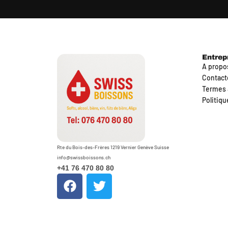
Entrep
A propo
Contact
Termes 
Politiqu
Rte du Bois-des-Frères 1219 Vernier Genève Suisse
info@swissboissons.ch
+41 76 470 80 80