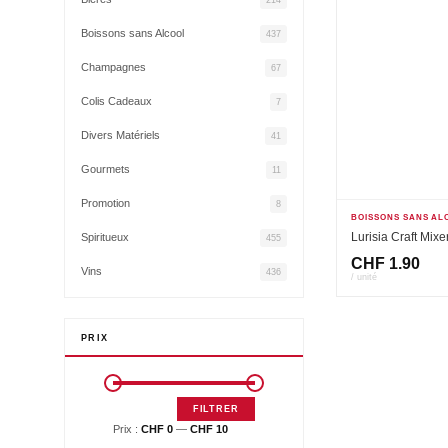
Boissons sans Alcool
437
Champagnes
67
Colis Cadeaux
7
Divers Matériels
41
Gourmets
11
Promotion
8
BOISSONS SANS AL
Lurisia Craft Mixe
Spiritueux
455
CHF
1.90
Vins
436
/ unité
PRIX
FILTRER
Prix :
CHF 0
—
CHF 10