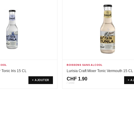
COOL
BOISSONS SANS ALCOOL
r Tonic Iris 15 CL
Lurisia Craft Mixer Tonic Vermouth 15 CL
CHF
1.90
+ AJOUTER
+ A
/ unité