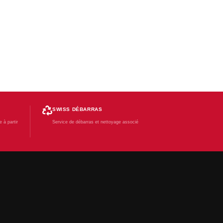
SWISS DÉBARRAS
 à partir
Service de débarras et nettoyage associé