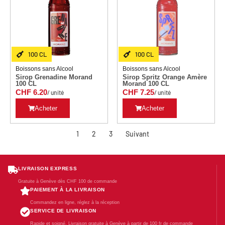
100 CL
100 CL
Boissons sans Alcool
Boissons sans Alcool
Sirop Grenadine Morand
Sirop Spritz Orange Amère
100 CL
Morand 100 CL
CHF
6.20
CHF
7.25
/ unité
/ unité
Acheter
Acheter
1
2
3
Suivant
LIVRAISON EXPRESS
Gratuite à Genève dès CHF 100 de commande
PAIEMENT À LA LIVRAISON
Commandez en ligne, réglez à la réception
SERVICE DE LIVRAISON
Rapide et soigné. Livraison gratuite à Genève à partir de 100 fr de commande